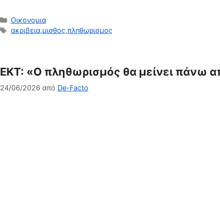
Κατηγορίες
Οικονομια
Ετικέτες
ακριβεια
,
μισθος
,
πληθωρισμος
ΕΚΤ: «Ο πληθωρισμός θα μείνει πάνω α
24/06/2026
από
De-Facto