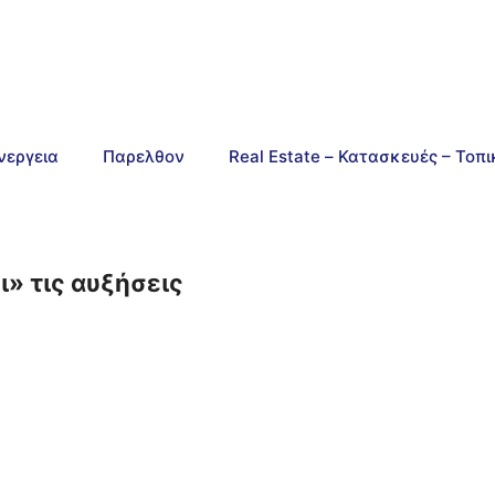
νεργεια
Παρελθον
Real Estate – Κατασκευές – Τοπ
» τις αυξήσεις