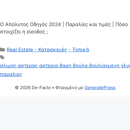
Ο Απόλυτος Οδηγός 2024 | Παραλίες και τιμές | Πόσο
στοιχίζει η είσοδος ;
Κατηγορίες
Real Estate - Κατασκευές - Τοπικά
Ετικέτες
αλιμος
,
αστερας
,
αστερια
,
βαρη
,
βουλα
,
βουλιαγμενη
,
γλυ
παραλιες
© 2026 De-Facto
• Φτιαγμένο με
GeneratePress