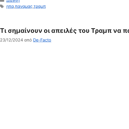
Διεθνη
Ετικέτες
ηπα
,
παναμας
,
τραμπ
Τι σημαίνουν οι απειλές του Τραμπ να 
23/12/2024
από
De-Facto