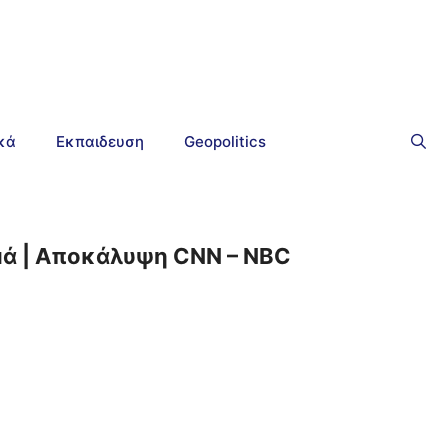
ικά
Εκπαιδευση
Geopolitics
μά | Αποκάλυψη CNN – NBC