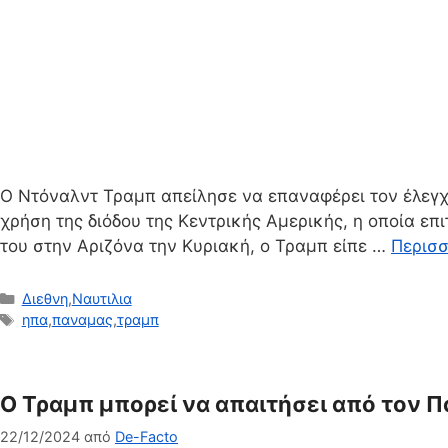
Ο Ντόναλντ Τραμπ απείλησε να επαναφέρει τον έλεγχ
χρήση της διόδου της Κεντρικής Αμερικής, η οποία επ
του στην Αριζόνα την Κυριακή, ο Τραμπ είπε …
Περισ
Κατηγορίες
Διεθνη
,
Ναυτιλια
Ετικέτες
ηπα
,
παναμας
,
τραμπ
Ο Τραμπ μπορεί να απαιτήσει από τον 
22/12/2024
από
De-Facto