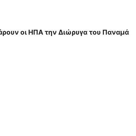
πάρουν οι ΗΠΑ την Διώρυγα του Παναμά