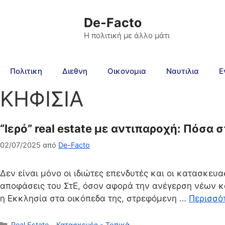
De-Facto
Η πολιτική με άλλο μάτι
Πολιτικη
Διεθνη
Οικονομια
Ναυτιλια
Ε
ΚΗΦΙΣΙΑ
“Ιερό” real estate με αντιπαροχή: Πόσα
02/07/2025
από
De-Facto
Δεν είναι μόνο οι ιδιώτες επενδυτές και οι κατασκευα
αποφάσεις του ΣτΕ, όσον αφορά την ανέγερση νέων κατο
η Εκκλησία στα οικόπεδα της, στρεφόμενη …
Περισσό
Κατηγορίες
Real Estate - Κατασκευές - Τοπικά