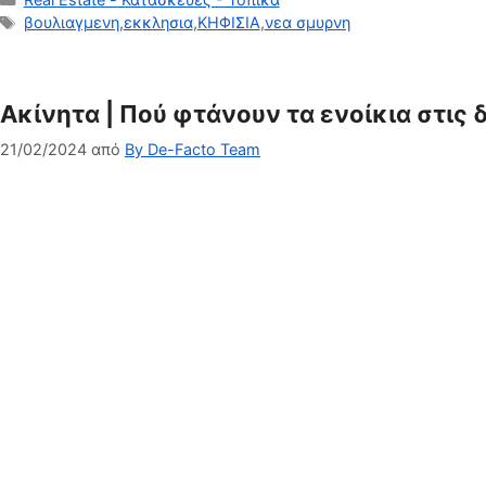
Ετικέτες
βουλιαγμενη
,
εκκλησια
,
ΚΗΦΙΣΙΑ
,
νεα σμυρνη
Ακίνητα | Πού φτάνουν τα ενοίκια στις
21/02/2024
από
By De-Facto Team