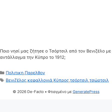
Ποιο νησί μας ζήτησε ο Τσόρτσιλ από τον Βενιζέλο με
αντάλλαγμα την Κύπρο το 1912;
Κατηγορίες
Πολιτικη
,
Παρελθον
Ετικέτες
Βενιζέλος
,
κεφαλλονιά
,
Κύπρος
,
τσόρτσιλ
,
τσώρτσιλ
© 2026 De-Facto
• Φτιαγμένο με
GeneratePress