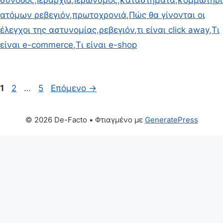
σύνοδος
,
Ιεραρχία
,
Ιερώνυμος
,
καταστήματα
,
κομμωτήρι
ατόμων ρεβεγιόν
,
πρωτοχρονιά
,
Πώς θα γίνονται οι
έλεγχοι της αστυνομίας
,
ρεβεγιόν
,
τι είναι click away
,
Τι
είναι e-commerce
,
Τι είναι e-shop
Σελίδα
Σελίδα
Σελίδα
1
2
…
5
Επόμενο
→
© 2026 De-Facto
• Φτιαγμένο με
GeneratePress