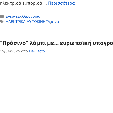
ηλεκτρικά εμπορικά …
Περισσότερα
Κατηγορίες
Ενεργεια
,
Οικονομια
Ετικέτες
ΗΛΕΚΤΡΙΚΑ ΑΥΤΟΚΙΝΗΤΑ
,
κινα
“Πράσινο” λόμπι με… ευρωπαϊκή υπογρα
15/04/2025
από
De-Facto