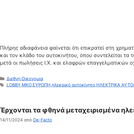
Πλήρης αδιαφάνεια φαίνεται ότι επικρατεί στη χρη
και τον κλάδο του αυτοκινήτου, όπου συντελείται τα 
μετά οι πωλήσεις Ι.Χ. και ελαφρών επαγγελματικών 
Κατηγορίες
Διεθνη
,
Οικονομια
Ετικέτες
LOBBY
,
MKO
,
ΕΥΡΩΠΗ
,
ηλεκρικό αυτοκίνητο
,
ΗΛΕΚΤΡΙΚΑ ΑΥΤΟ
Έρχονται τα φθηνά μεταχειρισμένα ηλεκτ
14/11/2024
από
De-Facto