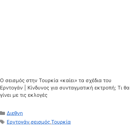
Ο σεισμός στην Τουρκία «καίει» τα σχέδια του
Ερντογάν | Κίνδυνος για συνταγματική εκτροπή; Τι θα
γίνει με τις εκλογές
Κατηγορίες
Διεθνη
Ετικέτες
Ερντογάν
,
σεισμός
,
Τουρκία