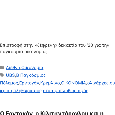
Επιστροφή στην «ξέφρενη» δεκαετία του ’20 για την
παγκόσμια οικονομία;
Κατηγορίες
Διεθνη
,
Οικονομια
Ετικέτες
UBS
,
Β Παγκόσμιος
Πόλεμος
,
Ερντογάν
,
Κρεμλίνο
,
ΟΙΚΟΝΟΜΙΑ
,
ολιγάρχες
,
ου
κρίση
,
πληθωρισμός
,
στασιμοπληθωρισμός
Ο Ερντογάν, ο Κιλιτσντάρογλου και η