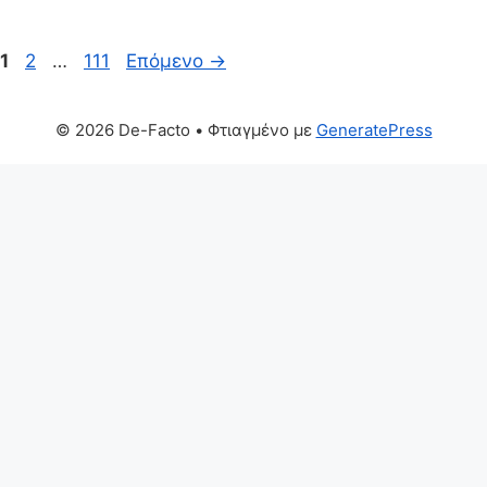
Σελίδα
Σελίδα
Σελίδα
1
2
…
111
Επόμενο
→
© 2026 De-Facto
• Φτιαγμένο με
GeneratePress