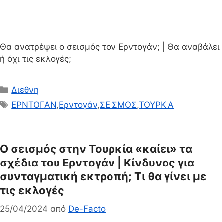
Θα ανατρέψει ο σεισμός τον Ερντογάν; | Θα αναβάλει
ή όχι τις εκλογές;
Κατηγορίες
Διεθνη
Ετικέτες
ΕΡΝΤΟΓΑΝ
,
Ερντογάν
,
ΣΕΙΣΜΟΣ
,
ΤΟΥΡΚΙΑ
Ο σεισμός στην Τουρκία «καίει» τα
σχέδια του Ερντογάν | Κίνδυνος για
συνταγματική εκτροπή; Τι θα γίνει με
τις εκλογές
25/04/2024
από
De-Facto