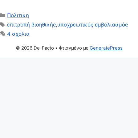
Κατηγορίες
Πολιτικη
Ετικέτες
επιτροπή βιοηθικής
,
υποχρεωτικός εμβολιασμός
4 σχόλια
© 2026 De-Facto
• Φτιαγμένο με
GeneratePress