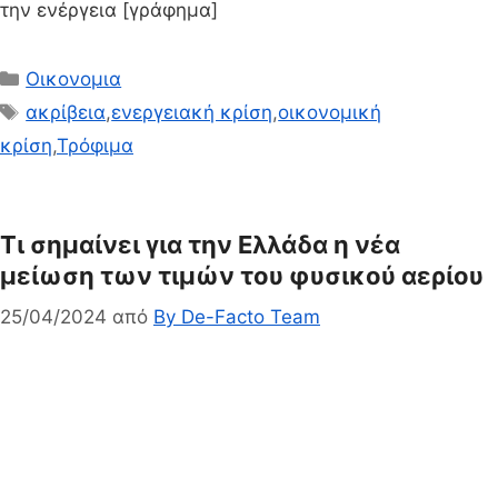
την ενέργεια [γράφημα]
Κατηγορίες
Οικονομια
Ετικέτες
ακρίβεια
,
ενεργειακή κρίση
,
οικονομική
κρίση
,
Τρόφιμα
Τι σημαίνει για την Ελλάδα η νέα
μείωση των τιμών του φυσικού αερίου
25/04/2024
από
By De-Facto Team