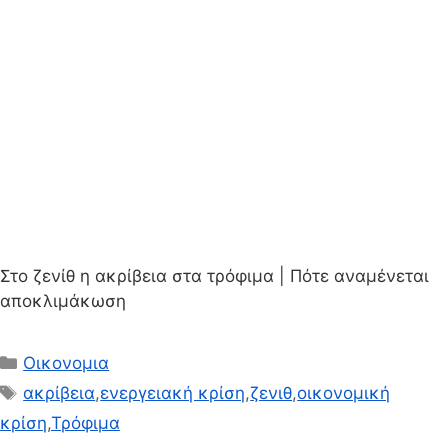
Στο ζενίθ η ακρίβεια στα τρόφιμα | Πότε αναμένεται
αποκλιμάκωση
Κατηγορίες
Οικονομια
Ετικέτες
ακρίβεια
,
ενεργειακή κρίση
,
ζενιθ
,
οικονομική
κρίση
,
Τρόφιμα