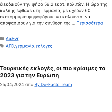
διεκδικούν την ψήφο 59,2 εκατ. πολιτών. Η ώρα της
κάλπης έφθασε στη Γερμανία, με σχεδόν 60
εκατομμύρια ψηφοφόρους να καλούνται να
αποφασίσουν για την σύνθεση της …
Περισσότερα
Κατηγορίες
Διεθνη
Ετικέτες
AFD
,
γερμανία
,
εκλογές
Τουρκικές εκλογές, οι πιο κρίσιμες το
2023 για την Ευρώπη
25/04/2024
από
By De-Facto Team