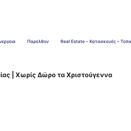
νεργεια
Παρελθον
Real Estate – Κατασκευές – Τοπ
γίας | Χωρίς Δώρο τα Χριστούγεννα