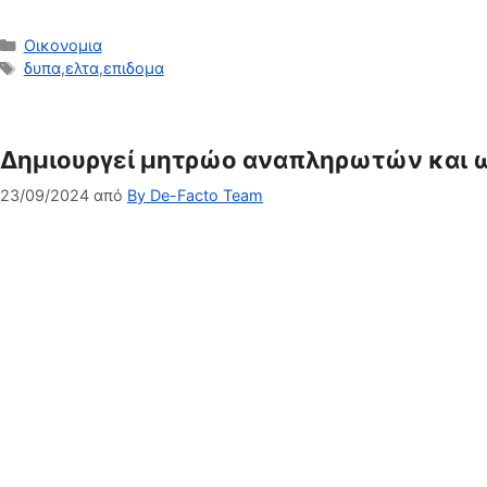
Κατηγορίες
Οικονομια
Ετικέτες
δυπα
,
ελτα
,
επιδομα
Δημιουργεί μητρώο αναπληρωτών και 
23/09/2024
από
By De-Facto Team