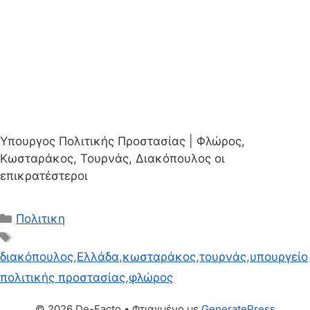
Υπουργος Πολιτικής Προστασίας | Φλώρος,
Κωσταράκος, Τουρνάς, Διακόπουλος οι
επικρατέστεροι
Κατηγορίες
Πολιτικη
Ετικέτες
διακόπουλος
,
Ελλάδα
,
κωσταράκος
,
τουρνάς
,
υπουργείο
πολιτικής προστασίας
,
φλώρος
© 2026 De-Facto
• Φτιαγμένο με
GeneratePress