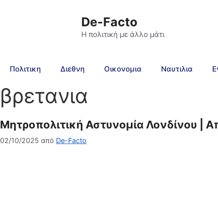
De-Facto
Η πολιτική με άλλο μάτι
Πολιτικη
Διεθνη
Οικονομια
Ναυτιλια
Ε
βρετανια
Μητροπολιτική Αστυνομία Λονδίνου | Απ
02/10/2025
από
De-Facto