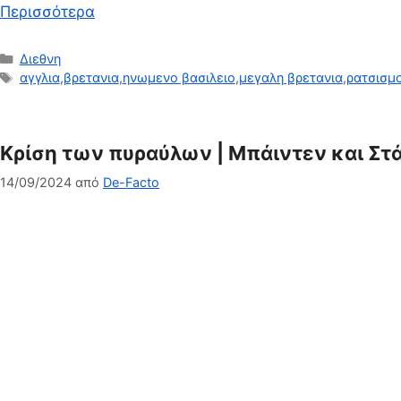
Περισσότερα
Κατηγορίες
Διεθνη
Ετικέτες
αγγλια
,
βρετανια
,
ηνωμενο βασιλειο
,
μεγαλη βρετανια
,
ρατσισμ
Κρίση των πυραύλων | Μπάιντεν και Στ
14/09/2024
από
De-Facto