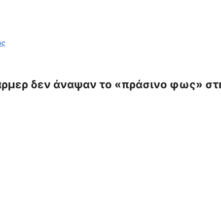
ος
άρμερ δεν άναψαν το «πράσινο φως» στ