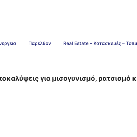
νεργεια
Παρελθον
Real Estate – Κατασκευές – Τοπ
οκαλύψεις για μισογυνισμό, ρατσισμό κα