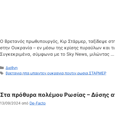
Ο Βρετανός πρωθυπουργός, Κιρ Στάρμερ, ταξίδεψε στη
στην Ουκρανία – εν μέσω της κρίσης πυραύλων και τι
Συγκεκριμένα, σύμφωνα με το Sky News, μιλώντας 
Κατηγορίες
Διεθνη
Ετικέτες
βρετανια
,
ηπα
,
μπαιντεν
,
ουκρανια
,
πουτιν
,
ρωσια
,
ΣΤΑΡΜΕΡ
Στα πρόθυρα πολέμου Ρωσίας – Δύσης α
13/09/2024
από
De-Facto