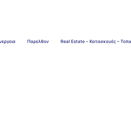
νεργεια
Παρελθον
Real Estate – Κατασκευές – Τοπ