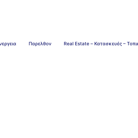
νεργεια
Παρελθον
Real Estate – Κατασκευές – Τοπ