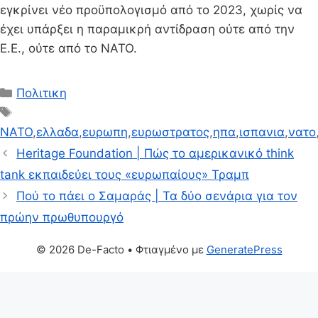
εγκρίνει νέο προϋπολογισμό από το 2023, χωρίς να
έχει υπάρξει η παραμικρή αντίδραση ούτε από την
Ε.Ε., ούτε από το ΝΑΤΟ.
Κατηγορίες
Πολιτικη
Ετικέτες
NATO
,
ελλαδα
,
ευρωπη
,
ευρωστρατος
,
ηπα
,
ισπανια
,
νατο
Heritage Foundation | Πώς το αμερικανικό think
tank εκπαιδεύει τους «ευρωπαίους» Τραμπ
Πού το πάει ο Σαμαράς | Τα δύο σενάρια για τον
πρώην πρωθυπουργό
© 2026 De-Facto
• Φτιαγμένο με
GeneratePress