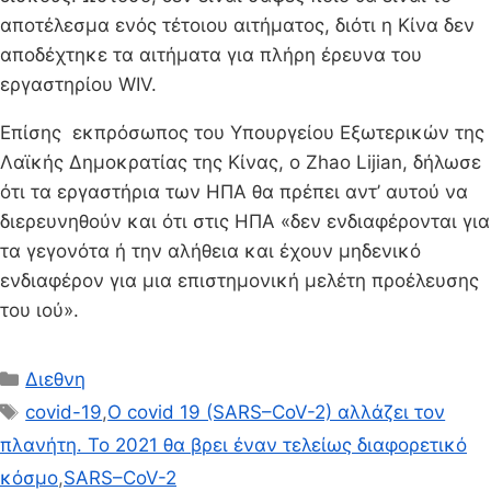
αποτέλεσμα ενός τέτοιου αιτήματος, διότι η Κίνα δεν
αποδέχτηκε τα αιτήματα για πλήρη έρευνα του
εργαστηρίου WIV.
Επίσης εκπρόσωπος του Υπουργείου Εξωτερικών της
Λαϊκής Δημοκρατίας της Κίνας, ο Zhao Lijian, δήλωσε
ότι τα εργαστήρια των ΗΠΑ θα πρέπει αντ’ αυτού να
διερευνηθούν και ότι στις ΗΠΑ «δεν ενδιαφέρονται για
τα γεγονότα ή την αλήθεια και έχουν μηδενικό
ενδιαφέρον για μια επιστημονική μελέτη προέλευσης
του ιού».
Κατηγορίες
Διεθνη
Ετικέτες
covid-19
,
O covid 19 (SARS–CoV-2) αλλάζει τον
πλανήτη. Το 2021 θα βρει έναν τελείως διαφορετικό
κόσμο
,
SARS–CoV-2