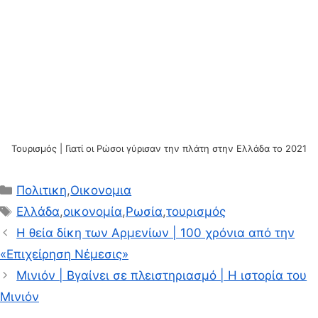
Τουρισμός | Γιατί οι Ρώσοι γύρισαν την πλάτη στην Ελλάδα το 2021
Κατηγορίες
Πολιτικη
,
Οικονομια
Ετικέτες
Ελλάδα
,
οικονομία
,
Ρωσία
,
τουρισμός
Η θεία δίκη των Αρμενίων | 100 χρόνια από την
«Επιχείρηση Νέμεσις»
Μινιόν | Βγαίνει σε πλειστηριασμό | Η ιστορία του
Μινιόν