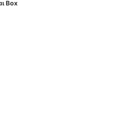
αι Box