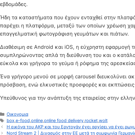
εβδομάδες.
Ήδη τα καταστήματα που έχουν ενταχθεί στην πλατφ
παρέχει η πλατφόρμα, μεταξύ των οποίων χρέωση χαμ
επαγγελματική φωτογράφιση γευμάτων και πιάτων.
Διαθέσιμη σε Android και iOS, η εύχρηστη εφαρμογή 
συμπληρώνοντας απλά τη διεύθυνση του και ο κατάλο
εύκολα και γρήγορα το γεύμα ή ρόφημα της αρεσκείας
Ένα γρήγορο μενού σε μορφή carousel διευκολύνει ακ
πρόσβαση, ενώ ελκυστικές προσφορές και εκπτώσεις 
Υπεύθυνος για την ανάπτυξη της εταιρείας στην ελλην
Κατηγορίες
Οικονομια
Ετικέτες
box
,
e-food
,
online
,
online food delivery
,
rocket
,
wolt
Η εικόνα του AKP και του Ερντογάν έχει αρχίσει να έχει ρωγμέ
Nord Stream 2 | Διχασμός στην ΕΕ μετά τη συμφωνία Γερμανί