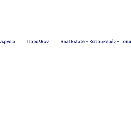
νεργεια
Παρελθον
Real Estate – Κατασκευές – Τοπ