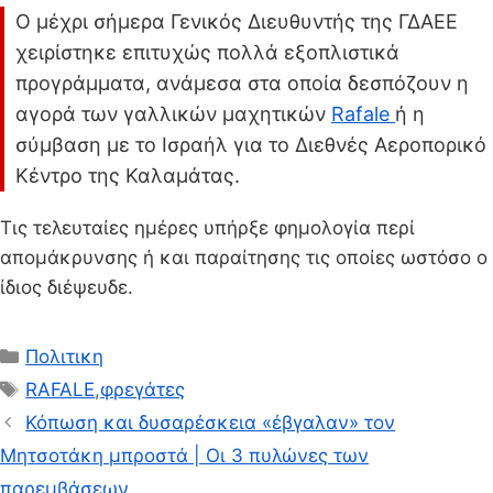
Ο μέχρι σήμερα Γενικός Διευθυντής της ΓΔΑΕΕ
χειρίστηκε επιτυχώς πολλά εξοπλιστικά
προγράμματα, ανάμεσα στα οποία δεσπόζουν η
αγορά των γαλλικών μαχητικών
Rafale
ή η
σύμβαση με το Ισραήλ για το Διεθνές Αεροπορικό
Κέντρο της Καλαμάτας.
Τις τελευταίες ημέρες υπήρξε φημολογία περί
απομάκρυνσης ή και παραίτησης τις οποίες ωστόσο ο
ίδιος διέψευδε.
Κατηγορίες
Πολιτικη
Ετικέτες
RAFALE
,
φρεγάτες
Κόπωση και δυσαρέσκεια «έβγαλαν» τον
Μητσοτάκη μπροστά | Οι 3 πυλώνες των
παρεμβάσεων