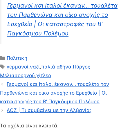
Γερμανοί και Ιταλοί έκαναν… τουαλέτα
τον Παρθενώνα και οίκο ανοχής το
Ερεχθείο | Οι καταστροφές του Β’
Παγκόσμιου Πολέμου
Κατηγορίες
Πολιτικη
Ετικέτες
γερμανοί
,
ναζί
,
παλιά αθήνα
,
Πύργος
Μελισσουργού
,
χίτλερ
Γερμανοί και Ιταλοί έκαναν… τουαλέτα τον
Παρθενώνα και οίκο ανοχής το Ερεχθείο | Οι
καταστροφές του Β’ Παγκόσμιου Πολέμου
ΑΟΖ | Tι συμβαίνει με την Αλβανία;
Τα σχόλια είναι κλειστά.