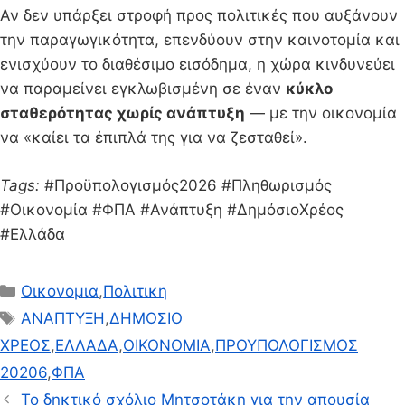
Αν δεν υπάρξει στροφή προς πολιτικές που αυξάνουν
την παραγωγικότητα, επενδύουν στην καινοτομία και
ενισχύουν το διαθέσιμο εισόδημα, η χώρα κινδυνεύει
να παραμείνει εγκλωβισμένη σε έναν
κύκλο
σταθερότητας χωρίς ανάπτυξη
— με την οικονομία
να «καίει τα έπιπλά της για να ζεσταθεί».
Tags:
#Προϋπολογισμός2026 #Πληθωρισμός
#Οικονομία #ΦΠΑ #Ανάπτυξη #ΔημόσιοΧρέος
#Ελλάδα
Κατηγορίες
Οικονομια
,
Πολιτικη
Ετικέτες
ΑΝΑΠΤΥΞΗ
,
ΔΗΜΟΣΙΟ
ΧΡΕΟΣ
,
ΕΛΛΑΔΑ
,
ΟΙΚΟΝΟΜΙΑ
,
ΠΡΟΥΠΟΛΟΓΙΣΜΟΣ
20206
,
ΦΠΑ
Το δηκτικό σχόλιο Μητσοτάκη για την απουσία