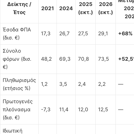
Μετα
Δείκτης /
2025
2026
2021
2024
202
Έτος
(εκτ.)
(εκτ.)
20
Έσοδα ΦΠΑ
17,3
26,7
27,5
29,1
+68%
(δισ. €)
Σύνολο
φόρων (δισ.
48,2
69,3
70,8
73,5
+52,
€)
Πληθωρισμός
1,2
3,5
2,4
2,2
—
(ετήσιος %)
Πρωτογενές
πλεόνασμα
-7,3
11,4
12,0
12,5
—
(δισ. €)
Ιδιωτική