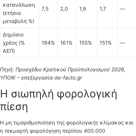
κατανάλωση
7,5
2,0
1,9
1,7
—
(ετήσια
μεταβολή %)
Δημόσιο
χρέος (%
194%
161%
155%
151%
—
ΑΕΠ)
Πηγή: Προσχέδιο Κρατικού Προϋπολογισμού 2026,
ΥΠΟΙΚ – επεξεργασία de-facto.gr
Η σιωπηλή φορολογική
πίεση
Η μη τιμαριθμοποίηση της φορολογικής κλίμακας και
η τεκμαρτή φορολόγηση περίπου 400.000