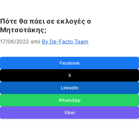
Πότε θα πάει σε εκλογές ο
Μητσοτάκης;
17/06/2022
από
By De-Facto Team
Facebook
X
LinkedIn
WhatsApp
Viber