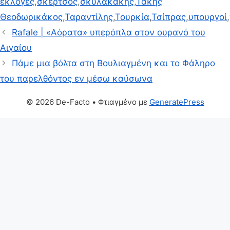
εκλογές
,
σκέρτσος
,
σκυλακακης
,
Τάκης
Θεοδωρικάκος
,
Ταραντίλης
,
Τουρκία
,
Τσίπρας
,
υπουργοί
,
Rafale | «Αόρατα» υπερόπλα στον ουρανό του
Αιγαίου
Πάμε μια βόλτα στη Βουλιαγμένη και το Φάληρο
του παρελθόντος εν μέσω καύσωνα
© 2026 De-Facto
• Φτιαγμένο με
GeneratePress