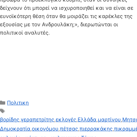
δείχνουν ότι μπορεί να ισχυροποιηθεί και να είναι σε
ευνοϊκότερη θέση όταν θα μοιράζει τις καρέκλες της
εξουσίας με τον Ανδρουλάκη;», διερωτώνται οι
πολιτικοί αναλυτές.
Κατηγορίες
Πολιτικη
Ετικέτες
βορίδης
,
γεραπετρίτης
,
εκλογές
,
Ελλάδα
,
μαρτίνου
,
Μητσ
Δημοκρατία
,
οικονόμου
,
πέτσας
,
πιερρακάκης
,
πικραμμ