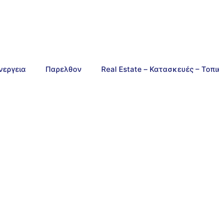
νεργεια
Παρελθον
Real Estate – Κατασκευές – Τοπ