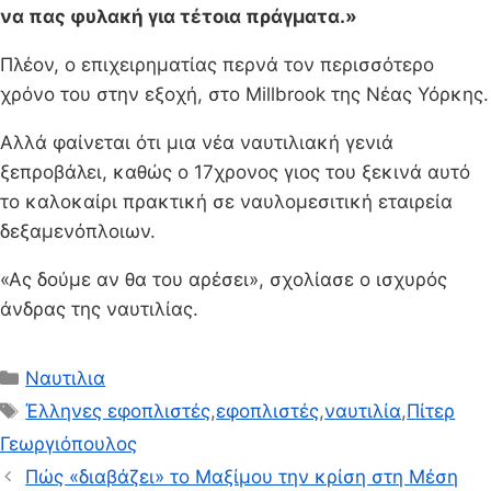
να πας φυλακή για τέτοια πράγματα.»
Πλέον, ο επιχειρηματίας περνά τον περισσότερο
χρόνο του στην εξοχή, στο Millbrook της Νέας Υόρκης.
Αλλά φαίνεται ότι μια νέα ναυτιλιακή γενιά
ξεπροβάλει, καθώς ο 17χρονος γιος του ξεκινά αυτό
το καλοκαίρι πρακτική σε ναυλομεσιτική εταιρεία
δεξαμενόπλοιων.
«Ας δούμε αν θα του αρέσει», σχολίασε ο ισχυρός
άνδρας της ναυτιλίας.
Κατηγορίες
Ναυτιλια
Ετικέτες
Έλληνες εφοπλιστές
,
εφοπλιστές
,
ναυτιλία
,
Πίτερ
Γεωργιόπουλος
Πώς «διαβάζει» το Μαξίμου την κρίση στη Μέση