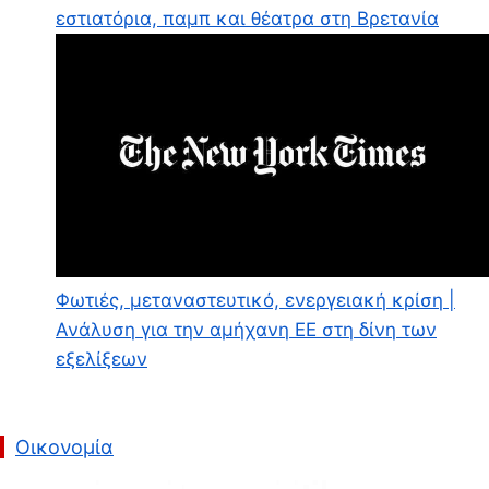
εστιατόρια, παμπ και θέατρα στη Βρετανία
Φωτιές, μεταναστευτικό, ενεργειακή κρίση |
Ανάλυση για την αμήχανη ΕΕ στη δίνη των
εξελίξεων
Οικονομία