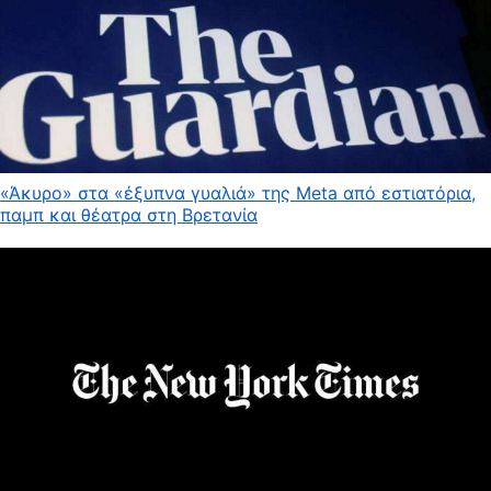
«Άκυρο» στα «έξυπνα γυαλιά» της Meta από εστιατόρια,
παμπ και θέατρα στη Βρετανία