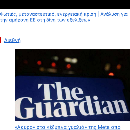
Φωτιές, μεταναστευτικό, ενεργειακή κρίση | Ανάλυση για
την αμήχανη ΕΕ στη δίνη των εξελίξεων
Διεθνή
«Άκυρο» στα «έξυπνα γυαλιά» της Meta από