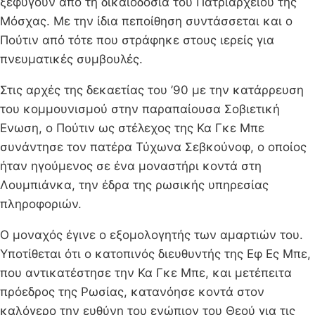
ξεφύγουν από τη δικαιοδοσία του Πατριαρχείου της
Μόσχας. Με την ίδια πεποίθηση συντάσσεται και ο
Πούτιν από τότε που στράφηκε στους ιερείς για
πνευματικές συμβουλές.
Στις αρχές της δεκαετίας του ’90 με την κατάρρευση
του κομμουνισμού στην παραπαίουσα Σοβιετική
Ενωση, ο Πούτιν ως στέλεχος της Κα Γκε Μπε
συνάντησε τον πατέρα Τύχωνα Σεβκούνοφ, ο οποίος
ήταν ηγούμενος σε ένα μοναστήρι κοντά στη
Λουμπιάνκα, την έδρα της ρωσικής υπηρεσίας
πληροφοριών.
Ο μοναχός έγινε ο εξομολογητής των αμαρτιών του.
Υποτίθεται ότι ο κατοπινός διευθυντής της Εφ Ες Μπε,
που αντικατέστησε την Κα Γκε Μπε, και μετέπειτα
πρόεδρος της Ρωσίας, κατανόησε κοντά στον
καλόγερο την ευθύνη του ενώπιον του Θεού για τις