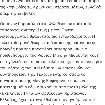
το μόνο Αγιορείτικο μοναστήρι που διάκειται, παρά
τις κτηνωδίες των ρωσικών στρατευμάτων, ευνοϊκά
υπέρ της εισβολής.
Οι μονές Καρακάλου και Φιλοθέου εκτιμάται ότι
τάσσονται ανυπερθέτως με τον Πούτιν,
λειτουργώντας θρασύτατα ως εντολοδόχοι του. Η
τελευταία μονή θεωρείται δέσμια της οικονομικής
αρωγής που της προσφέρει αυτοπροσώπως ο
πρωθυπουργός της Ρωσίας Μιχαήλ Μισούστιν και η
οικογένειά του, η οποία καλύπτει σχεδόν το ένα τρίτο
του κόστους των πολυδάπανων επισκευών και
συντηρήσεών της. Τέλος, κεντρικό κτιριακό
συγκρότημα της Μονής Εσφιγμένου που είναι
κατειλημμένο εδώ και χρόνια από πιστά μέλη της
«Εκκλησίας Γνησίων Ορθοδόξων Χριστιανών
Ελλάδος, έχει καταγγελθεί από τον ηγούμενο της