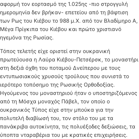
αφορμή τον εορτασμό της 1.025ης -πιο στρογγυλή
ημερομηνία δεν βρήκαν- επετείου από τη βάφτιση
των Ρως του Κιέβου το 988 μ.Χ. από τον Βλαδίμηρο Α,
Μέγα Πρίγκιπα του Κιέβου και πρώτο χριστιανό
ηγεμόνα της Ρωσίας.
Τόπος τελετής είχε οριστεί στην ουκρανική
πρωτεύουσα η Λαύρα Κιέβου-Πετσέρσκ, το μοναστήρι
στη δεξιά όχθη του ποταμού Δνείπερου με τους
εντυπωσιακούς χρυσούς τρούλους που συνιστά το
ιερότερο τοπόσημο της Ρωσικής Ορθοδοξίας.
Ηγούμενος του μοναστηριού ήταν ο υποστηριζόμενος
από τη Μόσχα μοναχός Πάβελ, τον οποίο ο
ουκρανικός Τύπος είχε στην μπούκα για την
πολυτελή διαβίωσή του, τον στόλο του με τα
πανάκριβα αυτοκίνητα, τις πολυέξοδες δεξιώσεις, τα
ύποπτα νταραβέρια του με κρατικές επιχειρήσεις.