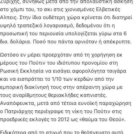
Ζυρίχης, συνήθως μετά από την απολαυστική άσκηση
στο χόμπι του, το σκι στις χιονισμένες Ελβετικές
Αλπεις. Στην ίδια ουδέτερη χώρα κρίνεται ότι διατηρεί
υψηλό τραπεζικό λογαριασμό, δεδομένου ότι η
προσωπική του περιουσία υπολογίζεται γύρω στα 6
δισ. δολάρια. Ποσό που πάντα αρνιόταν ή απέκρυπτε.
Ωστόσο εν μέρει προερχόταν από τη χορήγηση εκ
μέρους του Πούτιν του ιδιότυπου προνομίου στη
Ρωσική Εκκλησία να εισάγει αφορολόγητα τσιγάρα
και να εισπράττει το 1/10 των κερδών από την
εμπορική διακίνησή τους στην απέραντη χώρα με
τους αναρίθμητους θεριακλήδες καπνιστές.
Αναπόφευκτα, μετά από τέτοια ευνοϊκή παραχώρηση
ο Πατριάρχης περιέγραψε τη νίκη του Πούτιν στις
προεδρικές εκλογές το 2012 ως «θαύμα του Θεού».
Ειδικότερα από τη στιγμή που το θεόπνευστο αυτό