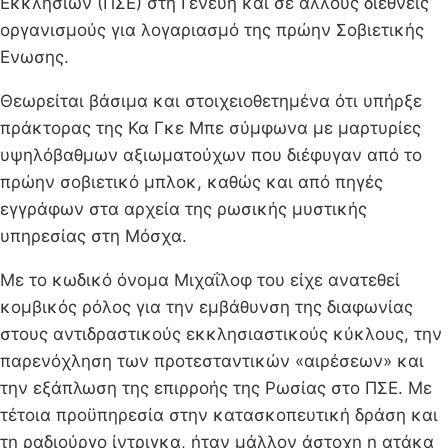
Εκκλησιών (ΠΣΕ) στη Γενεύη και σε άλλους διεθνείς
οργανισμούς για λογαριασμό της πρώην Σοβιετικής
Ενωσης.
Θεωρείται βάσιμα και στοιχειοθετημένα ότι υπήρξε
πράκτορας της Κα Γκε Μπε σύμφωνα με μαρτυρίες
υψηλόβαθμων αξιωματούχων που διέφυγαν από το
πρώην σοβιετικό μπλοκ, καθώς και από πηγές
εγγράφων στα αρχεία της ρωσικής μυστικής
υπηρεσίας στη Μόσχα.
Με το κωδικό όνομα Μιχαΐλοφ του είχε ανατεθεί
κομβικός ρόλος για την εμβάθυνση της διαφωνίας
στους αντιδραστικούς εκκλησιαστικούς κύκλους, την
παρενόχληση των προτεσταντικών «αιρέσεων» και
την εξάπλωση της επιρροής της Ρωσίας στο ΠΣΕ. Με
τέτοια προϋπηρεσία στην κατασκοπευτική δράση και
τη ραδιούργο ίντριγκα, ήταν μάλλον άστοχη η ατάκα