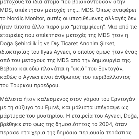
μετόχους τα ίδια άτομα που βρισκόντουσαν στην
MDS, απέκτησαν μετοχές της… MDS. Όπως αναφέρει
το Nordic Monitor, αυτές οι υποτιθέμενες αλλαγές δεν
ήταν τίποτα άλλα παρά μια “μεταμφίεση”. Μια από τις
εταιρείες που απέκτησαν μετοχές της MDS ήταν η
Doğa Şehircilik İç ve Dış Ticaret Anonim Şirket,
ιδιοκτησίας του İlyas Ayvacı, ο οποίος όμως ήταν ένας
από του μετόχους της MDS από την δημιουργία της.
Βέβαια και εδώ πλανάται η “σκιά” του Ερντογάν,
καθώς ο Ayvacı είναι άνθρωπος του περιβάλλοντος
του Τούρκου προέδρου.
Μάλιστα ήταν καλεσμένος στον γάμου του Ερντογάν
με τη σύζυγο του Εμινέ, και μάλιστα υπέγραψε ως
μάρτυρας του μυστηρίου. Η εταιρεία του Ayvacı, Doğa,
βρέθηκε στο φως της δημοσιότητας το 2004, όταν
πέρασε στα χέρια της δημόσια περιουσία τεράστιας