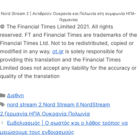
Nord Stream 2 | Αντιδρούν Ουκρανία και Πολωνία στη συμφωνία ΗΠΑ-
Γερμανίας
© The Financial Times Limited 2021. All rights
reserved. FT and Financial Times are trademarks of the
Financial Times Ltd. Not to be redistributed, copied or
modified in any way.
ot.gr
is solely responsible for
providing this translation and the Financial Times
Limited does not accept any liability for the accuracy or
quality of the translation
Κατηγορίες
Διεθνη
Ετικέτες
nord stream 2
,
Nord Stream II
,
NordStream
2
,
Γερμανία
,
ΗΠΑ
,
Ουκρανία
,
Πολωνία
Εμβολιασμός | Ο σωστός και ο λάθος τρόπος να
μειώσουμε τους ενδοιασμούς