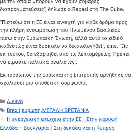
με την οποία μπορούν να έχουν σοβαρές
διαπραγματεύσεις”, δήλωσε ο Repasi στο The Cube.
“Πιστεύω ότι η ΕΕ είναι ανοιχτή για κάθε δρόμο προς
την πλήρη ενσωμάτωση του Ηνωμένου Βασιλείου
πίσω στην Ευρωπαϊκή Ένωση, αλλά αυτό το ειδικό
καθεστώς είναι δύσκολο να δικαιολογηθεί”, είπε. “Ως
εκ τούτου, θα εξαρτηθεί από τις λεπτομέρειες. Πρέπει
να είμαστε πολιτικά ρεαλιστές”.
Εκπρόσωπος της Ευρωπαϊκής Επιτροπής αρνήθηκε να
σχολιάσει μια υποθετική συμφωνία.
Κατηγορίες
Διεθνη
Ετικέτες
Brexit
,
ευρωπη
,
ΜΕΓΑΛΗ ΒΡΕΤΑΝΙΑ
Η ενεργειακή φτώχεια στην ΕΕ | Στην κορυφή
Ελλάδα – Βουλγαρία | Στη δεκάδα και η Κύπρος