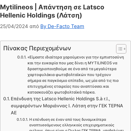
Mytilineos | Απάντηση σε Latsco
Hellenic Holdings (Λάτση)
25/04/2024
από
By De-Facto Team
Πίνακας Περιεχομένων
«Είμαστε ιδιαίτερα χαρούμενοι για την εμπιστοσύνη
και την ευκαιρία που μας δίνει η MYTILINEOS να
δραστηριοποιηθούμε σε ένα από τα μεγαλύτερα
χαρτοφυλάκια φωτοβολταϊκών που τρέχουν
σήμερα σε παγκόσμιο επίπεδο, ως μία από τις πιο
επιτυχημένες εταιρείες που αναπτύσσει και
κατασκευάζει φωτοβολταϊκά πάρκα.
Επένδυση της Latsco Hellenic Holdings S.à r.l.,
συμφερόντων Μαριάννας Ι. Λάτση στην ΓΕΚ ΤΕΡΝΑ
ΑΕ
Η επένδυση σε έναν από τους δυναμικότερα
αναπτυσσόμενους ελληνικούς επιχειρηματικούς
ομίλους, όπως είναι ο Όμιλος ΓΕΚ ΤΕΡΝΑ, υποδηλώνει