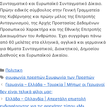
Συνταγματικό και Ευρωπαϊκό Συνταγματικό Δίκαιο.
Πρώην ειδικός σύμβουλος στην Γενική Γραμματεία
της Κυβέρνησης και πρώην μέλος της Επιτροπής
Ανταγωνισμού, της Αρχής Προστασίας Δεδομένων
Προσωπικού Χαρακτήρα και της Εθνικής Επιτροπής
Δικαιωμάτων του Ανθρώπου. Έχει συγγράψει πάνω
από 60 μελέτες στα ελληνικά, αγγλικά και γερμανικά
για θέματα Συνταγματικού, Διοικητικού, Δημοσίου
Διεθνούς και Ευρωπαϊκού Δικαίου.
Κατηγορίες
Πολιτικη
Ετικέτες
συμφωνία πρεσπών
,
Συμφωνία των Πρεσπών
Γερμανία – Ελλάδα – Τουρκία | Μήπως οι Γερμανοί
δεν είναι τελικά φίλοι μας;
Ελλάδα – Ολλανδία | Απεστάλη επιστολή
ενδιαφέροντος για τις φρεγάτες τύπου «Μ»