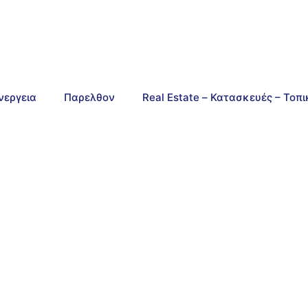
νεργεια
Παρελθον
Real Estate – Κατασκευές – Τοπ