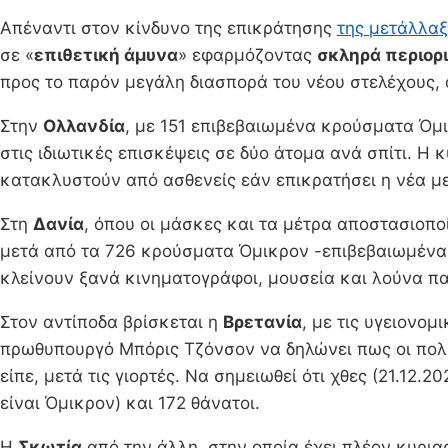
Απέναντι στον κίνδυνο της επικράτησης
της μετάλλαξ
σε «
επιθετική άμυνα
» εφαρμόζοντας
σκληρά περιορ
προς το παρόν μεγάλη διασπορά του νέου στελέχους, 
Στην
Ολλανδία
, με 151 επιβεβαιωμένα κρούσματα Όμ
στις ιδιωτικές επισκέψεις σε δύο άτομα ανά σπίτι. Η
κατακλυστούν από ασθενείς εάν επικρατήσει η νέα μ
Στη
Δανία
, όπου οι μάσκες και τα μέτρα αποστασιοπο
μετά από τα 726 κρούσματα Όμικρον -επιβεβαιωμένα 
κλείνουν ξανά κινηματογράφοι, μουσεία και λούνα π
Στον αντίποδα βρίσκεται η
Βρετανία
, με τις υγειονο
πρωθυπουργό Μπόρις Τζόνσον να δηλώνει πως οι πολί
είπε, μετά τις γιορτές. Να σημειωθεί ότι χθες (21.1
είναι Όμικρον) και 172 θάνατοι.
Η
Σκωτία
από την άλλη, στην οποία έχει πλέον κυρια