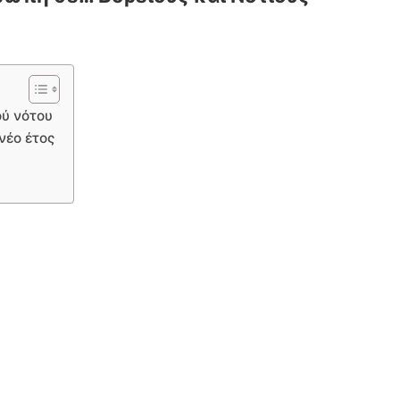
ού νότου
νέο έτος