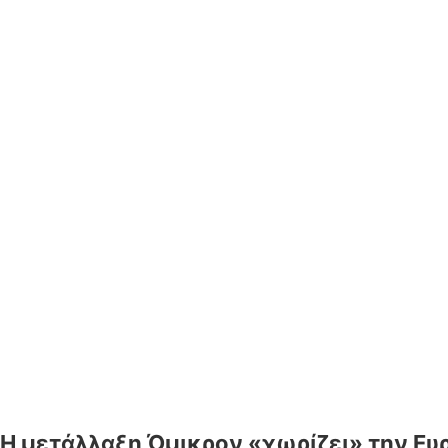
Η μετάλλαξη Όμικρον «χωρίζει» την Ευ