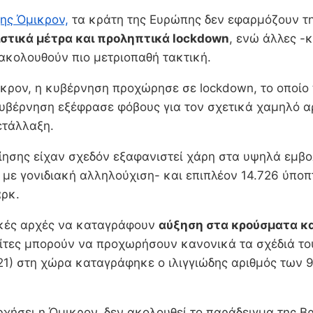
ης Όμικρον,
τα κράτη της Ευρώπης δεν εφαρμόζουν τη
ιστικά μέτρα και προληπτικά lockdown
, ενώ άλλες -κ
ακολουθούν πιο μετριοπαθή τακτική.
ικρον, η κυβέρνηση προχώρησε σε lockdown, το οποίο
 κυβέρνηση εξέφρασε φόβους για τον σχετικά χαμηλό α
ετάλλαξη.
ίησης είχαν σχεδόν εξαφανιστεί χάρη στα υψηλά εμβο
με γονιδιακή αλληλούχιση- και επιπλέον 14.726 ύποπ
αρκ.
μικές αρχές να καταγράφουν
αύξηση στα κρούσματα κα
τες μπορούν να προχωρήσουν κανονικά τα σχέδιά του
2.2021) στη χώρα καταγράφηκε ο ιλιγγιώδης αριθμός τω
ρχήσει η Όμικρον, δεν ακολουθεί το παράδειγμα της Β