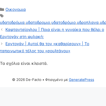
Κατηγορίες
Οικονομια
Ετικέτες
υδατοδρόμια
,
υδατοδρομιο
,
υδατοδρόμιο
,
υδροπλανα
,
υδ
Καφταντσίογλου | Ποια είναι η γυναίκα που θέλει ο
Ερντογάν στη φυλακή;
Ερντογάν | Αυτοί θα τον «καθαρίσουν» | Το
ταπεινωτικό τέλος του «σουλτάνου»
Τα σχόλια είναι κλειστά.
© 2026 De-Facto
• Φτιαγμένο με
GeneratePress