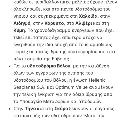
καθώς οι περιβαλλοντικές μελέτες έχουν πλέον
ολοκληρωθεί και στα πέντε υδατοδρόμια του
νησιού και συγκεκριμένα στη
Χαλκίδα,
στην
Αιδηψό
, στην
Κάρυστο
, στο
Αλιβέρι
και στη
Κύμη
. Το χρονοδιάγραμμα ενεργειών που έχει
τεθεί επί τάπητος έχει απώτερο στόχο να
εγκριθούν την ίδια εποχή από τους αρμόδιους
φορείς οι άδειες ιδρύσης υδατοδρομίου και στα
πέντε σημεία της Εύβοιας.
Για το
υδατοδρόμιο Βόλου
, με την κατάθεση
όλων των εγγράφων της αίτησης του
υδατοδρομίου του Βόλου, η ένωση Hellenic
Seaplanes S.A. και Optimum Value αναμένουν
την τελική έγκριση για την άδεια ίδρυσης από
το Υπουργείο Μεταφορών και Υποδομών.
Στην
Τήνο
και στη
Σκύρο
ξεκινούν οι εργασίες
κατασκευής των υδατοδρομίων. Μετά την