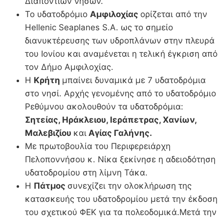
Διαπόντιων νήσων.
Το υδατοδρόμιο
Αμφιλοχίας
ορίζεται από την
Hellenic Seaplanes S.A. ως το σημείο
διανυκτέρευσης των υδροπλάνων στην πλευρά
του Ιονίου και αναμένεται η τελική έγκριση από
τον Δήμο Αμφιλοχίας.
Η
Κρήτη
μπαίνει δυναμικά με 7 υδατοδρόμια
στο νησί. Αρχής γενομένης από το υδατοδρόμιο
Ρεθύμνου ακολουθούν τα υδατοδρόμια:
Σητείας, Ηράκλειου, Ιεράπετρας, Χανίων,
Μαλεβιζίου
και
Αγίας Γαλήνης.
Με πρωτοβουλία του Περιφερειάρχη
Πελοποννήσου κ. Νίκα ξεκίνησε η αδειοδότηση
υδατοδρομίου στη λίμνη Τάκα.
Η
Πάτμος
συνεχίζει την ολοκλήρωση της
κατασκευής του υδατοδρομίου μετά την έκδοση
του σχετικού ΦΕΚ για τα πολεοδομικά.Μετά την