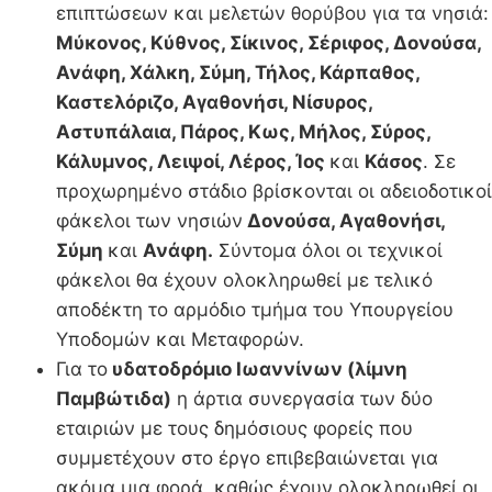
επιπτώσεων και μελετών θορύβου για τα νησιά:
Μύκονος, Κύθνος, Σίκινος, Σέριφος, Δονούσα,
Ανάφη, Χάλκη, Σύμη, Τήλος, Κάρπαθος,
Καστελόριζο, Αγαθονήσι, Νίσυρος,
Αστυπάλαια, Πάρος, Κως, Μήλος, Σύρος,
Κάλυμνος, Λειψοί, Λέρος, Ίος
και
Κάσος
. Σε
προχωρημένο στάδιο βρίσκονται οι αδειοδοτικοί
φάκελοι των νησιών
Δονούσα, Αγαθονήσι,
Σύμη
και
Ανάφη.
Σύντομα όλοι οι τεχνικοί
φάκελοι θα έχουν ολοκληρωθεί με τελικό
αποδέκτη το αρμόδιο τμήμα του Υπουργείου
Υποδομών και Μεταφορών.
Για το
υδατοδρόμιο Ιωαννίνων (λίμνη
Παμβώτιδα)
η άρτια συνεργασία των δύο
εταιριών με τους δημόσιους φορείς που
συμμετέχουν στο έργο επιβεβαιώνεται για
ακόμα μια φορά, καθώς έχουν ολοκληρωθεί οι