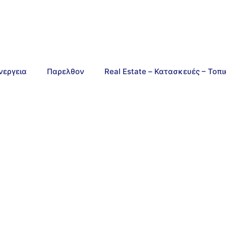
νεργεια
Παρελθον
Real Estate – Κατασκευές – Τοπ