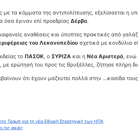
 με τα κόμματα της αντιπολίτευσης, εξελίσσεται η υ
ια όσα έγιναν επί προεδρίας
Δέρβα
.
διαφανείς αναθέσεις και ύποπτες πρακτικές από γαλάζ
εριφέρειας του Λεκανοπεδίου
σχετικά με κονδύλια σί
ιδείας το
ΠΑΣΟΚ
, ο
ΣΥΡΙΖΑ
και η
Νέα Αριστερά
, ενώ
, με ερώτησή του προς τις Βρυξέλλες, ζήτησε πλήρη 
αβαίνουν ότι έχουν μαζευτεί πολλά στην …κασίδα τους
το Τραμπ για τη νέα Εθνική Στρατηγική των ΗΠΑ
ι τις σκιές