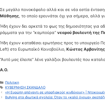
Σε μεγάλο πονοκέφαλο αλλά και σε νέα εστία έντασης
Μάθησης
, το οποίο ερευνάται όχι για σήμερα, αλλά γ
Ήδη έχουν δει αρκετά το φως της δημοσιότητας για α
ράμματα για την “καμπούρα”
νεαρού βουλευτή της Π
Ήδη έχουν καταθέσει ερωτήσεις προς το υπουργείο Πα
Left) στο Ευρωπαϊκό Κοινοβούλιο,
Κώστας Αρβανίτης
“Αυτό μας έλειπε” λένε γαλάζιοι βουλευτές που καταλ
Α.Ο.
Κατηγορίες
Πολιτικη
Ετικέτες
ΚΥΒΕΡΝΗΣΗ
,
ΣΚΑΝΔΑΛΟ
«Η Ευρώπη απέναντι σε υπαρξιακούς κινδύνους» | Ντοκουμέν
Bullying στα ιδιωτικά σχολεία: Όταν το «καλό όνομα» σκεπάζε