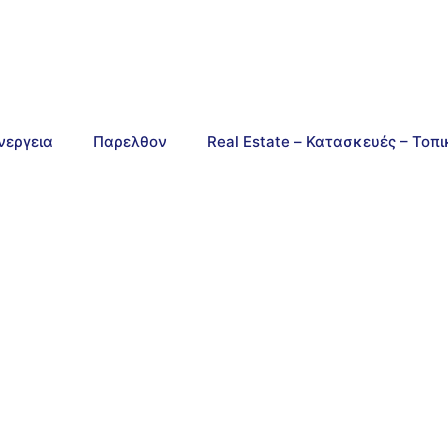
νεργεια
Παρελθον
Real Estate – Κατασκευές – Τοπ