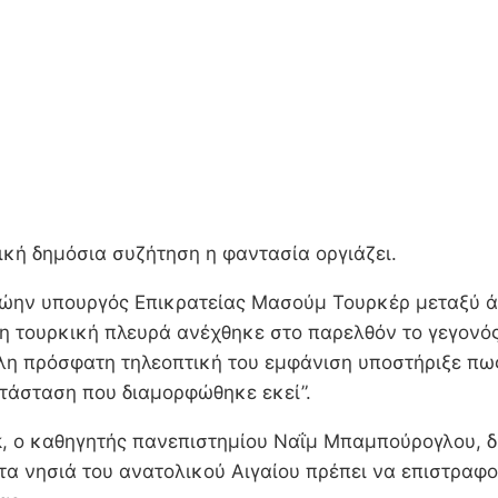
ική δημόσια συζήτηση η φαντασία οργιάζει.
ρώην υπουργός Επικρατείας Μασούμ Τουρκέρ μεταξύ άλ
 η τουρκική πλευρά ανέχθηκε στο παρελθόν το γεγονός 
λλη πρόσφατη τηλεοπτική του εμφάνιση υποστήριξε πως
ατάσταση που διαμορφώθηκε εκεί”.
k, ο καθηγητής πανεπιστημίου Ναΐμ Μπαμπούρογλου, δή
α νησιά του ανατολικού Αιγαίου πρέπει να επιστραφού