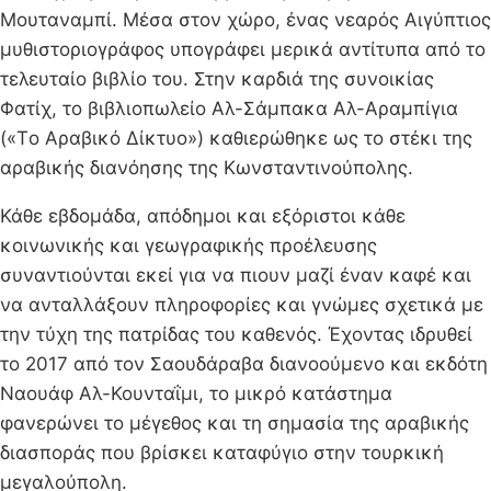
Μουταναμπί. Μέσα στον χώρο, ένας νεαρός Αιγύπτιος
μυθιστοριογράφος υπογράφει μερικά αντίτυπα από το
τελευταίο βιβλίο του. Στην καρδιά της συνοικίας
Φατίχ, το βιβλιοπωλείο Αλ-Σάμπακα Αλ-Αραμπίγια
(«Tο Aραβικό Δίκτυο») καθιερώθηκε ως το στέκι της
αραβικής διανόησης της Κωνσταντινούπολης.
Κάθε εβδομάδα, απόδημοι και εξόριστοι κάθε
κοινωνικής και γεωγραφικής προέλευσης
συναντιούνται εκεί για να πιουν μαζί έναν καφέ και
να ανταλλάξουν πληροφορίες και γνώμες σχετικά με
την τύχη της πατρίδας του καθενός. Έχοντας ιδρυθεί
το 2017 από τον Σαουδάραβα διανοούμενο και εκδότη
Ναουάφ Αλ-Κουνταΐμι, το μικρό κατάστημα
φανερώνει το μέγεθος και τη σημασία της αραβικής
διασποράς που βρίσκει καταφύγιο στην τουρκική
μεγαλούπολη.