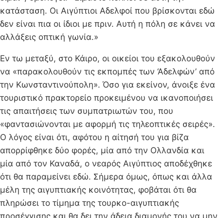
κατάσταση. Οι Αιγύπτιοι Αδελφοί που βρίσκονται εδώ
δεν είναι πια οι ίδιοι με πριν. Αυτή η πόλη σε κάνει να
αλλάξεις οπτική γωνία.»
Εν τω μεταξύ, στο Κάιρο, οι οικείοι του εξακολουθούν
να «παρακολουθούν τις εκπομπές των ‘Αδελφών’ από
την Κωνσταντινούπολη». Όσο για εκείνον, άνοιξε ένα
τουριστικό πρακτορείο προκειμένου να ικανοποιήσει
τις απαιτήσεις των συμπατριωτών του, που
«φαντασιώνονται με αφορμή τις τηλεοπτικές σειρές».
Ο λόγος είναι ότι, αφότου η αίτησή του για βίζα
απορρίφθηκε δύο φορές, μία από την Ολλανδία και
μία από τον Καναδά, ο νεαρός Αιγύπτιος αποδέχθηκε
ότι θα παραμείνει εδώ. Σήμερα όμως, όπως και άλλα
μέλη της αιγυπτιακής κοινότητας, φοβάται ότι θα
πληρώσει το τίμημα της τουρκο-αιγυπτιακής
προσέγγισης και θα δει την άδεια διαμονής του να μην