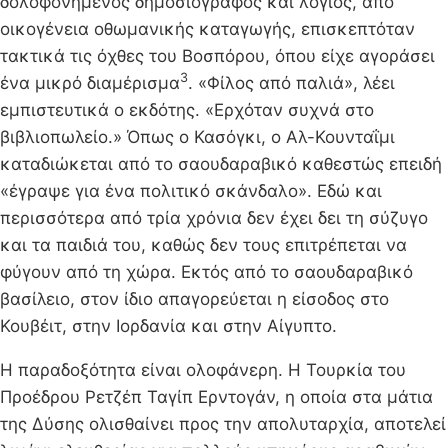
δολοφονημένος δημοσιογράφος και λόγιος, από
οικογένεια οθωμανικής καταγωγής, επισκεπτόταν
τακτικά τις όχθες του Βοσπόρου, όπου είχε αγοράσει
3
ένα μικρό διαμέρισμα
. «Φίλος από παλιά», λέει
εμπιστευτικά ο εκδότης. «Ερχόταν συχνά στο
βιβλιοπωλείο.» Όπως ο Κασόγκι, ο Αλ-Κουνταΐμι
καταδιώκεται από το σαουδαραβικό καθεστώς επειδή
«έγραψε για ένα πολιτικό σκάνδαλο». Εδώ και
περισσότερα από τρία χρόνια δεν έχει δει τη σύζυγο
και τα παιδιά του, καθώς δεν τους επιτρέπεται να
φύγουν από τη χώρα. Εκτός από το σαουδαραβικό
βασίλειο, στον ίδιο απαγορεύεται η είσοδος στο
Κουβέιτ, στην Ιορδανία και στην Αίγυπτο.
Η παραδοξότητα είναι ολοφάνερη. Η Τουρκία του
Προέδρου Ρετζέπ Ταγίπ Ερντογάν, η οποία στα μάτια
της Δύσης ολισθαίνει προς την απολυταρχία, αποτελεί