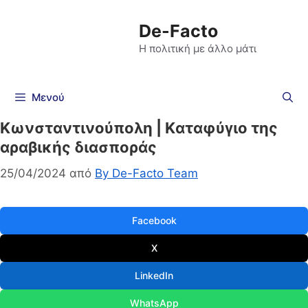
De-Facto
Η πολιτική με άλλο μάτι
Μενού
Κωνσταντινούπολη | Kαταφύγιο της
αραβικής διασποράς
25/04/2024
από
By De-Facto Team
Facebook
X
LinkedIn
WhatsApp