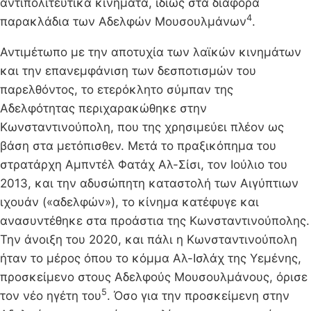
αντιπολιτευτικά κινήματα, ιδίως στα διάφορα
4
παρακλάδια των Αδελφών Μουσουλμάνων
.
Αντιμέτωπο με την αποτυχία των λαϊκών κινημάτων
και την επανεμφάνιση των δεσποτισμών του
παρελθόντος, το ετερόκλητο σύμπαν της
Αδελφότητας περιχαρακώθηκε στην
Κωνσταντινούπολη, που της χρησιμεύει πλέον ως
βάση στα μετόπισθεν. Μετά το πραξικόπημα του
στρατάρχη Αμπντέλ Φατάχ Αλ-Σίσι, τον Ιούλιο του
2013, και την αδυσώπητη καταστολή των Αιγύπτιων
ιχουάν («αδελφών»), το κίνημα κατέφυγε και
ανασυντέθηκε στα προάστια της Κωνσταντινούπολης.
Την άνοιξη του 2020, και πάλι η Κωνσταντινούπολη
ήταν το μέρος όπου το κόμμα Αλ-Ισλάχ της Υεμένης,
προσκείμενο στους Αδελφούς Μουσουλμάνους, όρισε
5
τον νέο ηγέτη του
. Όσο για την προσκείμενη στην