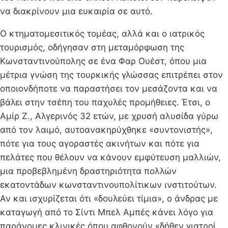
να διακρίνουν μια ευκαιρία σε αυτό.
Ο κτηματομεσιτικός τομέας, αλλά και ο ιατρικός
τουρισμός, οδήγησαν στη μεταμόρφωση της
Κωνσταντινούπολης σε ένα Φαρ Ουέστ, όπου μια
μέτρια γνώση της τουρκικής γλώσσας επιτρέπει στον
οποιονδήποτε να παραστήσει τον μεσάζοντα και να
βάλει στην τσέπη του παχυλές προμήθειες. Έτσι, ο
Αμίρ Ζ., Αλγερινός 32 ετών, με χρυσή αλυσίδα γύρω
από τον λαιμό, αυτοανακηρύχθηκε «συντονιστής»,
πότε για τους αγοραστές ακινήτων και πότε για
πελάτες που θέλουν να κάνουν εμφύτευση μαλλιών,
μια προβεβλημένη δραστηριότητα πολλών
εκατοντάδων κωνσταντινουπολίτικων ινστιτούτων.
Αν και ισχυρίζεται ότι «δουλεύει τίμια», ο άνδρας με
καταγωγή από το Σίντι Μπελ Αμπές κάνει λόγο για
παράνομες κλινικές όπου αφθονούν «δήθεν γιατροί