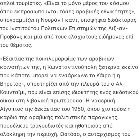
απλοί τουρίστες. «Είναι το μόνο μέρος του κόσμου
όπου εκπροσωπούνται τόσες αραβικές εθνικότητες»,
υπογραμμίζει η Νουράν Γκαντ, υποψήφια διδάκτορας
του Ινστιτούτου Πολιτικών Επιστημών της Αιξ-αν-
Προβάνς και μία από τους ελάχιστους ειδήμονες επί
του θέματος.
«Εξαιτίας της ποικιλομορφίας των αραβικών
κοινοτήτων της, η Κωνσταντινούπολη ξεπερνά εκείνο
που κάποτε μπορεί να ενσάρκωνε το Κάιρο ή η
Βηρυτός», υποστηρίζει από την πλευρά του ο Αλ-
Κουνταΐμι, που είναι επίσης ιδιοκτήτης ενός εκδοτικού
οίκου στη λιβανική πρωτεύουσα. Η νασερική
Αίγυπτος της δεκαετίας του 1950, όπου χτυπούσε η
καρδιά της αραβικής πολιτιστικής παραγωγής,
προσέλκυε τραγουδιστές και ηθοποιούς από
ολόκληρη την περιοχή. Ωστόσο, ο αυταρχισμός του