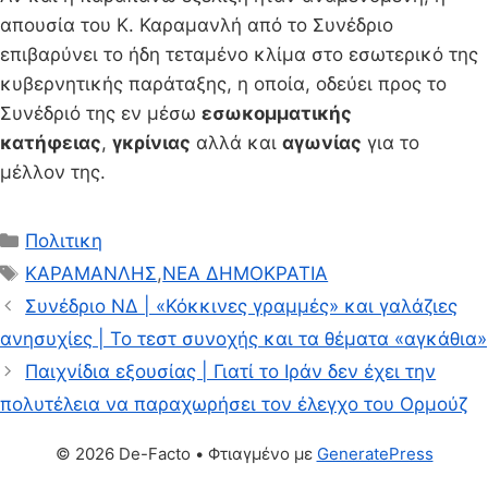
απουσία του Κ. Καραμανλή από το Συνέδριο
επιβαρύνει το ήδη τεταμένο κλίμα στο εσωτερικό της
κυβερνητικής παράταξης, η οποία, οδεύει προς το
Συνέδριό της εν μέσω
εσωκομματικής
κατήφειας
,
γκρίνιας
αλλά και
αγωνίας
για το
μέλλον της.
Κατηγορίες
Πολιτικη
Ετικέτες
ΚΑΡΑΜΑΝΛΗΣ
,
ΝΕΑ ΔΗΜΟΚΡΑΤΙΑ
Συνέδριο ΝΔ | «Κόκκινες γραμμές» και γαλάζιες
ανησυχίες | Το τεστ συνοχής και τα θέματα «αγκάθια»
Παιχνίδια εξουσίας | Γιατί το Ιράν δεν έχει την
πολυτέλεια να παραχωρήσει τον έλεγχο του Ορμούζ
© 2026 De-Facto
• Φτιαγμένο με
GeneratePress