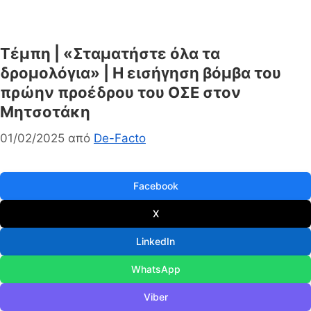
Τέμπη | «Σταματήστε όλα τα
δρομολόγια» | Η εισήγηση βόμβα του
πρώην προέδρου του ΟΣΕ στον
Μητσοτάκη
01/02/2025
από
De-Facto
Facebook
X
LinkedIn
WhatsApp
Viber