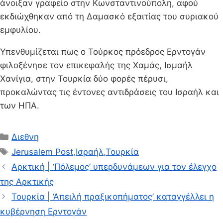
άνοιξαν γραφείο στην Κωνσταντινούπολη, αφού
εκδιώχθηκαν από τη Δαμασκό εξαιτίας του συριακού
εμφυλίου.
Υπενθυμίζεται πως ο Τούρκος πρόεδρος Ερντογάν
φιλοξένησε τον επικεφαλής της Χαμάς, Ισμαήλ
Χανίγια, στην Τουρκία δύο φορές πέρυσι,
προκαλώντας τις έντονες αντιδράσεις του Ισραήλ και
των ΗΠΑ.
Κατηγορίες
Διεθνη
Ετικέτες
Jerusalem Post
,
Ισραήλ
,
Τουρκία
Αρκτική | ‘Πόλεμος’ υπερδυνάμεων για τον έλεγχο
της Αρκτικής
Τουρκία | ‘Απειλή πραξικοπήματος’ καταγγέλλει η
κυβέρνηση Ερντογάν