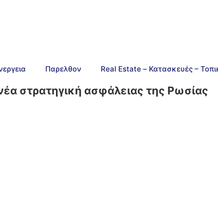
νεργεια
Παρελθον
Real Estate – Κατασκευές – Τοπ
 νέα στρατηγική ασφάλειας της Ρωσίας