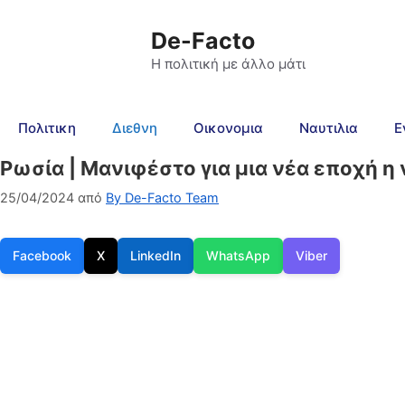
De-Facto
Η πολιτική με άλλο μάτι
Πολιτικη
Διεθνη
Οικονομια
Ναυτιλια
Ε
Ρωσία | Μανιφέστο για μια νέα εποχή η
25/04/2024
από
By De-Facto Team
Facebook
X
LinkedIn
WhatsApp
Viber