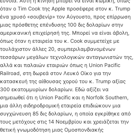
εύνοια. Αυτή η κίνηση μπορεί να είναι κωμική, όπως
όταν ο Tim Cook της Apple προσέφερε στον κ. Trump
ένα χρυσό «σουβενίρ» τον Αύγουστο, προς επίρρωση
μιας πρόσθετης επένδυσης 100 δις δολαρίων στην
αμερικανική επιχείρησή της. Μπορεί να είναι άβολη,
όπως όταν η εταιρεία του κ. Cook συμμετείχε με
τουλάχιστον άλλες 20, συμπεριλαμβανομένων
τεσσάρων μεγάλων τεχνολογικών ανταγωνιστών της,
αλλά και παλαιών εταιριών όπως η Union Pacific
Railroad, στη δωρεά στον Λευκό Οίκο για την
κατασκευή της αίθουσας χορού του κ. Trump αξίας
300 εκατομμυρίων δολαρίων. Εδώ αξίζει να
σημειωθεί ότι η Union Pacific και η Norfolk Southern,
μια άλλη σιδηροδρομική εταιρεία επιδιώκουν μια
συγχώνευση 85 δις δολαρίων, η οποία εγκρίθηκε από
τους μετόχους στις 14 Νοεμβρίου και χρειάζεται την
θετική γνωμοδότηση μιας Ομοσπονδιακής