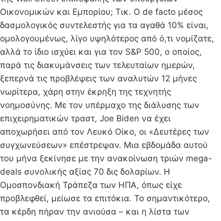
Οικονομικών και Εμπορίου; Τικ. Ο de facto μέσος
δασμολογικός συντελεστής για τα αγαθά 10% είναι,
ομολογουμένως, λίγο υψηλότερος από ό,τι νομίζατε,
αλλά το ίδιο ισχύει και για τον S&P 500, ο οποίος,
παρά τις διακυμάνσεις των τελευταίων ημερών,
ξεπερνά τις προβλέψεις των αναλυτών 12 μήνες
νωρίτερα, χάρη στην έκρηξη της τεχνητής
νοημοσύνης. Με τον υπέρμαχο της διάλυσης των
επιχειρηματικών τραστ, Joe Biden να έχει
αποχωρήσει από τον Λευκό Οίκο, οι «Δευτέρες των
συγχωνεύσεων» επέστρεψαν. Μια εβδομάδα αυτού
του μήνα ξεκίνησε με την ανακοίνωση τριών mega-
deals συνολικής αξίας 70 δις δολαρίων. Η
Ομοσπονδιακή Τράπεζα των ΗΠΑ, όπως είχε
προβλεφθεί, μείωσε τα επιτόκια. Το σημαντικότερο,
τα κέρδη πήραν την ανιούσα – και η λίστα των