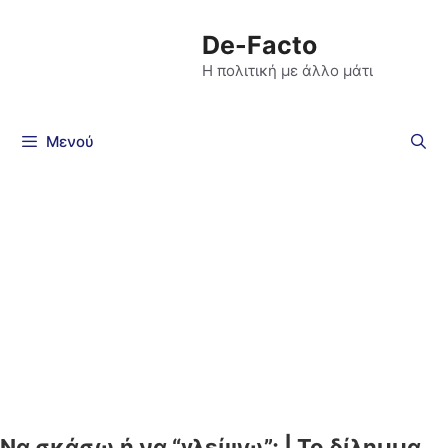
De-Facto
Η πολιτική με άλλο μάτι
Μενού
Να σκάσω ή να “γλείψω”; | Το δίλημμα