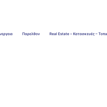
νεργεια
Παρελθον
Real Estate – Κατασκευές – Τοπ