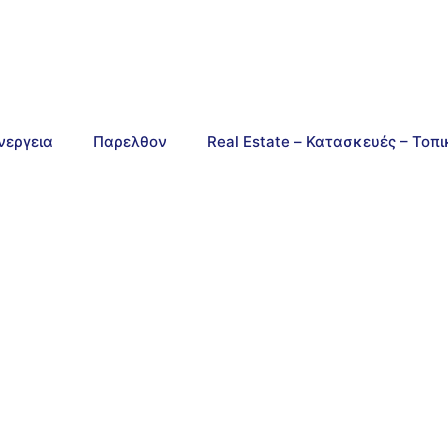
νεργεια
Παρελθον
Real Estate – Κατασκευές – Τοπ