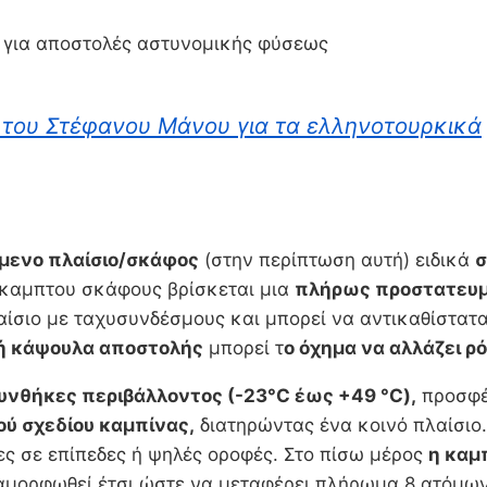
 για αποστολές αστυνομικής φύσεως
 του Στέφανου Μάνου για τα ελληνοτουρκικά
όμενο πλαίσιο/σκάφος
(στην περίπτωση αυτή) ειδικά
σ
άκαμπτου σκάφους βρίσκεται μια
πλήρως προστατευμ
αίσιο με ταχυσυνδέσμους και μπορεί να αντικαθίστατα
κή κάψουλα αποστολής
μπορεί τ
ο όχημα να αλλάζει ρ
συνθήκες περιβάλλοντος (-23°C έως +49 °C),
προσφέ
ύ σχεδίου καμπίνας,
διατηρώντας ένα κοινό πλαίσιο.
ες σε επίπεδες ή ψηλές οροφές. Στο πίσω μέρος
η καμ
διαμορφωθεί έτσι ώστε να μεταφέρει πλήρωμα 8 ατόμων