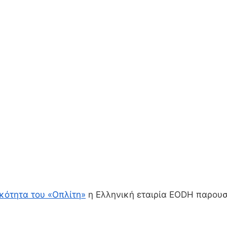
ικότητα του «Οπλίτη»
η Ελληνική εταιρία EODH παρουσ