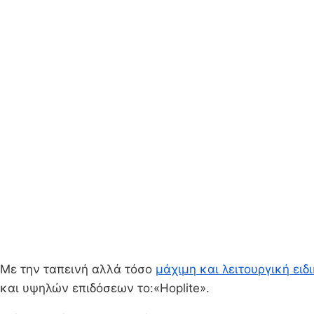
Με την ταπεινή αλλά τόσο
μάχιμη και λειτουργική ειδ
και υψηλών επιδόσεων το:«Hoplite».