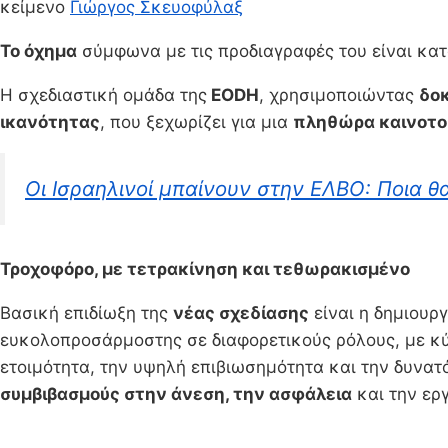
κείμενο
Γιώργος Σκευοφύλαξ
Το όχημα
σύμφωνα με τις προδιαγραφές του είναι κα
Η σχεδιαστική ομάδα της
EODH
, χρησιμοποιώντας
δοκ
ικανότητας
, που ξεχωρίζει για μια
πληθώρα καινοτο
Oι Ισραηλινοί μπαίνουν στην ΕΛΒΟ: Ποια θ
Τροχοφόρο, με τετρακίνηση και τεθωρακισμένο
Βασική επιδίωξη της
νέας σχεδίασης
είναι η δημιουρ
ευκολοπροσάρμοστης σε διαφορετικούς ρόλους, με κ
ετοιμότητα, την υψηλή επιβιωσημότητα και την δυνα
συμβιβασμούς στην άνεση, την ασφάλεια
και την ερ