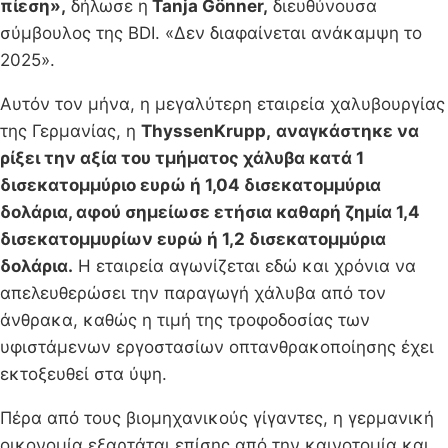
πίεση»,
δήλωσε η
Tanja Gönner,
διευθύνουσα
σύμβουλος της BDI. «Δεν διαφαίνεται ανάκαμψη το
2025».
Αυτόν τον μήνα, η μεγαλύτερη εταιρεία χαλυβουργίας
της Γερμανίας, η
ThyssenKrupp,
αναγκάστηκε να
ρίξει την αξία του τμήματος χάλυβα κατά 1
δισεκατομμύριο ευρώ ή 1,04 δισεκατομμύρια
δολάρια, αφού σημείωσε ετήσια καθαρή ζημία 1,4
δισεκατομμυρίων ευρώ ή 1,2 δισεκατομμύρια
δολάρια.
Η εταιρεία αγωνίζεται εδώ και χρόνια να
απελευθερώσει την παραγωγή χάλυβα από τον
άνθρακα, καθώς η τιμή της τροφοδοσίας των
υφιστάμενων εργοστασίων οπτανθρακοποίησης έχει
εκτοξευθεί στα ύψη.
Πέρα από τους βιομηχανικούς γίγαντες, η γερμανική
οικονομία εξαρτάται επίσης από την καινοτομία και