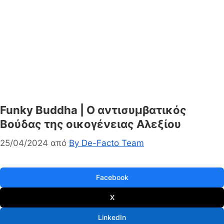
Funky Buddha | Ο αντισυμβατικός
Βούδας της οικογένειας Αλεξίου
25/04/2024
από
By De-Facto Team
Facebook
X
LinkedIn