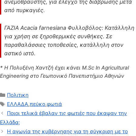
ανεμοθραύστης, για έλεγχο της διάβρωσης μετά
από πυρκαγιές.
ΓΑΖΙΑ Acacia farnesiana Φυλλοβόλος: Κατάλληλη
για χρήση σε ξηροθερμικές συνθήκες. Σε
παραθαλάσσιες τοποθεσίες, κατάλληλη στον
αστικό ιστό.
* Η Πολυξένη Χαντζή έχει κάνει M.Sc In Agricultural
Engineering στο Γεωπονικό Πανεπιστήμιο Αθηνών
Κατηγορίες
Πολιτικη
Ετικέτες
ΕΛΛΑΔΑ
,
πεύκο
,
φωτιά
Ποιοι τελικά έβαλαν τις φωτιές που έκαψαν την
Ελλάδα;
Η αγωνία της κυβέρνησης για τη σύγκριση με το