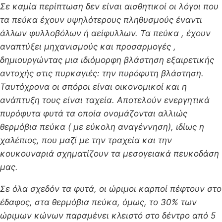
Σε καμία περίπτωση δεν είναι αισθητικοί οι λόγοι που
τα πεύκα έχουν υψηλότερους πληθυσμούς έναντι
άλλων φυλλοβόλων ή αείφυλλων. Τα πεύκα , έχουν
αναπτύξει μηχανισμούς και προσαρµογές ,
δηµιουργώντας µια ιδιόµορφη βλάστηση εξαιρετικής
αντοχής στις πυρκαγιές: την πυρόφυτη βλάστηση.
Ταυτόχρονα οι σπόροι είναι οικονομικοί και η
ανάπτυξη τους είναι ταχεία. Αποτελούν ενεργητικά
πυρόφυτα φυτά τα οποία ονομάζονται αλλιώς
θερµόβια πεύκα ( με εύκολη αναγέννηση), ιδίως η
χαλέπιος, που µαζί µε την τραχεία και την
κουκουναριά σχηµατίζουν τα µεσογειακά πευκοδάση
µας.
Σε όλα σχεδόν τα φυτά, οι ώριµοι καρποί πέφτουν στο
έδαφος, στα θερµόβια πεύκα, όµως, το 30% των
ώριµων κώνων παραµένει κλειστό στο δέντρο από 5