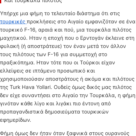
Και τουρκάλα πιλότος
Υπήρχε μια φήμη το τελευταίο διάστημα ότι στις
τουρκικές
προκλήσεις στο Αιγαίο εμφανιζόταν σε ένα
τουρκικό F-16, αραιά και πού, μια τουρκάλα πιλότος
μαχητικού. Ηταν η εποχή που ο Ερντογάν έκλεινε στη
φυλακή (ή αποστράτευε) τον έναν μετά τον άλλον
τους πιλότους των F-16 για συμμετοχή στο
πραξικόπημα. Ηταν τότε που οι Τούρκοι είχαν
ελλείψεις σε ιπτάμενο προσωπικό και
χρησιμοποιούσαν αποστράτους ή ακόμα και πιλότους
της Turk Hava Yollari. Ουδείς όμως δικός μας πιλότος
δεν είχε συναντήσει στο Αιγαίο την Τουρκάλα, η φήμη
γινόταν κάθε λίγο και λιγάκι πιο έντονη από
προπαγανδιστικά δημοσιεύματα τουρκικών
εφημερίδων.
Φήμη όμως δεν ήταν όταν ξαφνικά στους ουρανούς