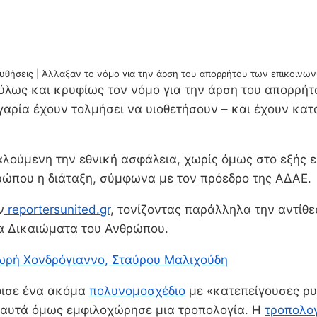
θήσεις | Άλλαξαν το νόμο για την άρση του απορρήτου των επικοινω
ύλως και κρυφίως τον νόμο για την άρση του απορρή
αρία έχουν τολμήσει να υιοθετήσουν – και έχουν κατα
αλούμενη την εθνική ασφάλεια, χωρίς όμως στο εξής ε
ρώπου η διάταξη, σύμφωνα με τον πρόεδρο της ΑΔΑΕ.
ν
reportersunited.gr
, τονίζοντας παράλληλα την αντίθε
τα Δικαιώματα του Ανθρώπου.
ωρή Χονδρόγιαννο
, Σταύρου Μαλιχούδη
φισε ένα ακόμα
πολυνομοσχέδιο
με «κατεπείγουσες ρυθ
ό αυτά όμως εμφιλοχώρησε μια τροπολογία. Η
τροπολογ