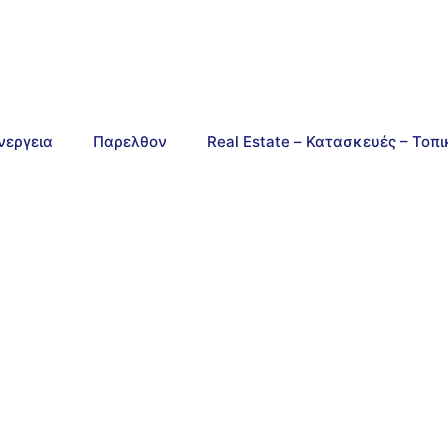
νεργεια
Παρελθον
Real Estate – Κατασκευές – Τοπ