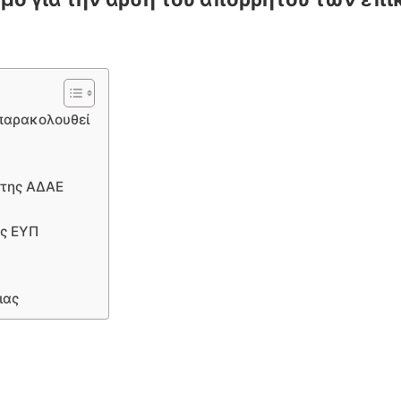
 παρακολουθεί
 της ΑΔΑΕ
ης ΕΥΠ
ιας